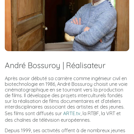
André Bossuroy | Réalisateur
Après avoir débuté sa carrière comme ingénieur civil en
biotechnologie en 1986, André Bossuroy choisit une voie
cinématographique en se tournant vers la production
de films. Il développe des projets interculturels fondés
sur la réalisation de films documentaires et d’ateliers
interdisciplinaires associant des artistes et des jeunes.
Ses films sont diffusés sur
ARTE.tv
, la RTBF, la VRT et
des chaînes de télévision européennes.
Depuis 1999, ses activités offent à de nombreux jeunes