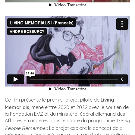
Ce film présente le premier projet pilote de
Living
Memorials
, mené entre 2020 et 2022 avec le soutien de
la Fondation EVZ et du ministère fédéral allemand des
Affaires étrangères dans le cadre du programme
Young
People Remember
. Le projet explore le concept de «
mémoriaux vivants » à travers un travail interdisciplinaire