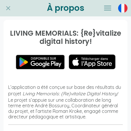
À propos
LIVING MEMORIALS: {Re}vitalize
digital history!
L’application a été conçue sur base des résultats du
projet
Living Memorials: {Re}vitalize Digital History!
Le projet s’appuie sur une collaboration de long
terme entre André Bossuroy, Coordinateur général
du projet, et l’artiste Roman Kroke, engagé comme
directeur pédagogique et artistique.